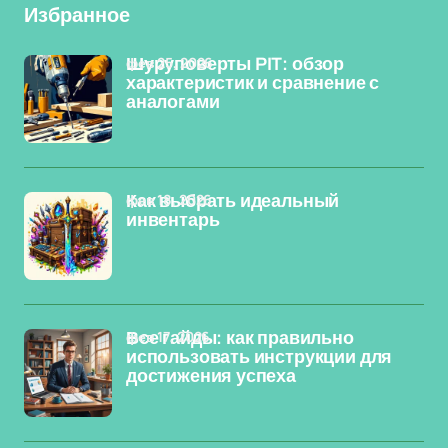
Избранное
фев 25, 2026
Шуруповерты PIT: обзор
характеристик и сравнение с
аналогами
фев 18, 2026
Как выбрать идеальный
инвентарь
фев 17, 2026
Все гайды: как правильно
использовать инструкции для
достижения успеха