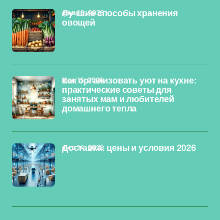
фев 16, 2026
Лучшие способы хранения
овощей
фев 15, 2026
Как организовать уют на кухне:
практические советы для
занятых мам и любителей
домашнего тепла
фев 14, 2026
Доставка: цены и условия 2026