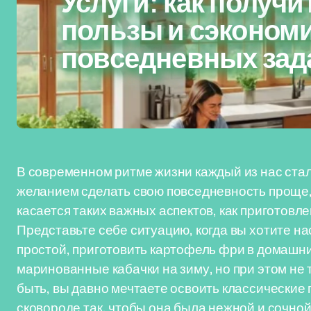
Услуги: как получ
пользы и сэкономи
повседневных зад
В современном ритме жизни каждый из нас ста
желанием сделать свою повседневность проще, 
касается таких важных аспектов, как приготовл
Представьте себе ситуацию, когда вы хотите н
простой, приготовить картофель фри в домашних
маринованные кабачки на зиму, но при этом не 
быть, вы давно мечтаете освоить классические 
сковороде так, чтобы она была нежной и сочной