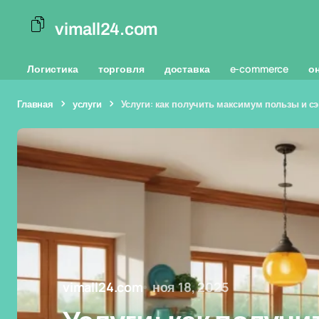
vimall24.com
Логистика
торговля
доставка
e-commerce
о
Главная
услуги
Услуги: как получить максимум пользы и с
vimall24.com
ноя 18, 2025