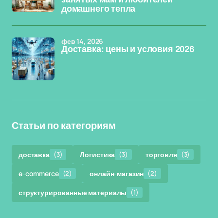
домашнего тепла
фев 14, 2026
Доставка: цены и условия 2026
Статьи по категориям
доставка
(3)
Логистика
(3)
торговля
(3)
e-commerce
(2)
онлайн-магазин
(2)
структурированные материалы
(1)