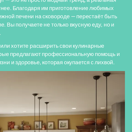
тнее. Благодаря им приготовление любимых
ежной печени на сковороде — перестаёт быть
. Вы получаете не только вкусную еду, но и
.
е или хотите расширить свои кулинарные
оторые предлагают профессиональную помощь и
зни и здоровье, которая окупается с лихвой.