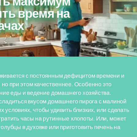
ить максимум
ть время на
ачах
лкивается с постоянным дефицитом времени и
но при этом качественнее. Особенно это
ение еды и ведение домашнего хозяйства.
асладиться вкусом домашнего пирога с малиной
 условиях, чтобы удивить близких, или сделать
тратить часы на рутинные хлопоты. Или, может
голубцы в духовке или приготовить печень на
.