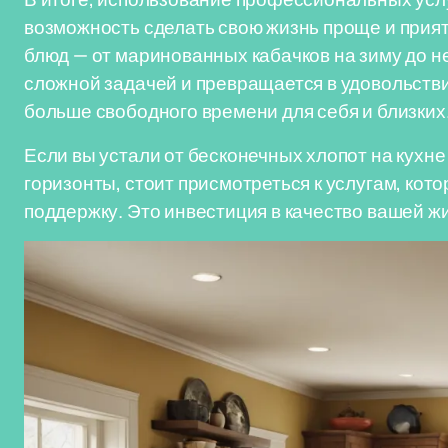
возможность сделать свою жизнь проще и прия
блюд — от маринованных кабачков на зиму до н
сложной задачей и превращается в удовольствие
больше свободного времени для себя и близких
Если вы устали от бесконечных хлопот на кухн
горизонты, стоит присмотреться к услугам, к
поддержку. Это инвестиция в качество вашей жи