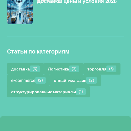
фев 14, 2026
Доставка: цены и условия 2026
Статьи по категориям
доставка
(3)
Логистика
(3)
торговля
(3)
e-commerce
(2)
онлайн-магазин
(2)
структурированные материалы
(1)