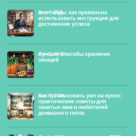
фев 17, 2026
Все гайды: как правильно
использовать инструкции для
достижения успеха
фев 16, 2026
Лучшие способы хранения
овощей
фев 15, 2026
Как организовать уют на кухне:
практические советы для
занятых мам и любителей
домашнего тепла