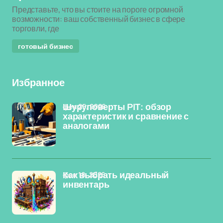
Представьте, что вы стоите на пороге огромной
возможности: ваш собственный бизнес в сфере
торговли, где
готовый бизнес
Избранное
фев 25, 2026
Шуруповерты PIT: обзор
характеристик и сравнение с
аналогами
фев 18, 2026
Как выбрать идеальный
инвентарь